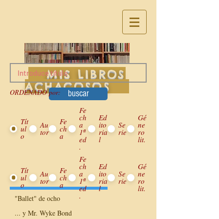
MIS LIBROS
ACHACOSOS
ORDENADO por:
buscar
Fe
ch
Ed
Gé
Tít
Fe
Au
a
ito
Se
ne
ul
ch
tor
1ª
ria
rie
ro
o
a
ed
l
lit.
.
Fe
ch
Ed
Gé
Tít
Fe
Au
a
ito
Se
ne
ul
ch
tor
1ª
ria
rie
ro
o
a
ed
l
lit.
Inicializa Listado
.
"Ballet" de ocho
... y Mr. Wyke Bond